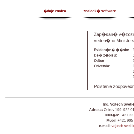
�daje znalca
znaleck� software
Zap�san� v�zozna
veden�ho Ministerst
Eviden�n� ��slo:
De� z�pisu:
Odbor:
Odvetvia:
Poistenie zodpoved
Ing. Vojtech Svetl
Adresa:
Ostrov 199, 922 0
Telef�n:
+421 33
Mobil:
+421 905 
e-mail:
vojtech.svetl